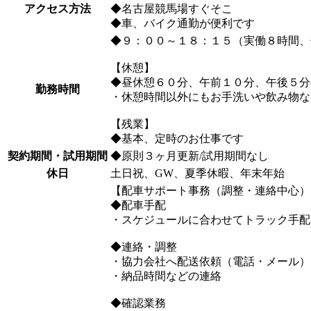
アクセス方法
◆名古屋競馬場すぐそこ
◆車、バイク通勤が便利です
◆９：００～１８：１５（実働８時間、
【休憩】
◆昼休憩６０分、午前１０分、午後５分
勤務時間
・休憩時間以外にもお手洗いや飲み物な
【残業】
◆基本、定時のお仕事です
契約期間・試用期間
◆原則３ヶ月更新/試用期間なし
休日
土日祝、GW、夏季休暇、年末年始
【配車サポート事務（調整・連絡中心）
◆配車手配
・スケジュールに合わせてトラック手配
◆連絡・調整
・協力会社へ配送依頼（電話・メール）
・納品時間などの連絡
◆確認業務