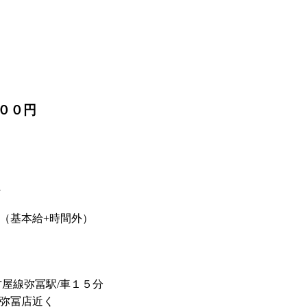
６００円
外
（基本給+時間外）
屋線弥冨駅/車１５分
弥冨店近く