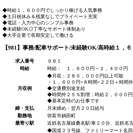
◆時給１，６００円でしっかり稼げる人気事務
◆土日祝休み＆残業なしでプライベート充実
◆電話・入力中心のシンプル事務
◆未経験OK◎丁寧なサポート体制あり
◆大手企業で長期安定して働ける
【981】事務/配車サポート/未経験OK/高時給１，
求人番号
９８１
時給
時給： １，６００円～２，４００円
◆月収：２８０，０００円以上可能
・１，６００円×８時間×２２日＋時間
月収例
◆交通費別途支給
◆時間外２５％割増：時給２，０００円
◆基本定時のお仕事です
締・支払
月末締め・翌月２０日給与
勤務地
弥富市鍋田町
最寄り駅
近鉄名古屋線桑名駅/車２０分、近鉄名古
◆国道２３号線、ファミリーマート名四