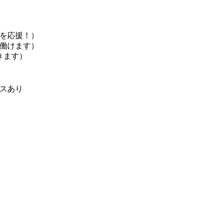
を応援！）
働けます）
きます）
スあり