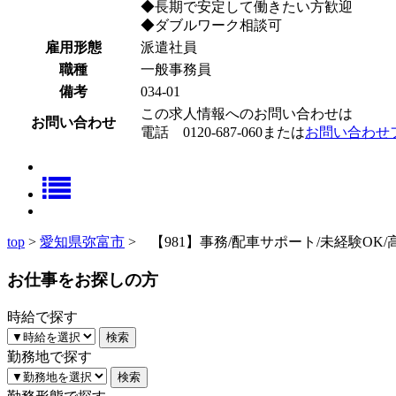
◆長期で安定して働きたい方歓迎
◆ダブルワーク相談可
雇用形態
派遣社員
職種
一般事務員
備考
034-01
この求人情報へのお問い合わせは
お問い合わせ
電話
0120-687-060
または
お問い合わせ
top
>
愛知県弥富市
> 【981】事務/配車サポート/未経験OK
お仕事をお探しの方
時給で探す
勤務地で探す