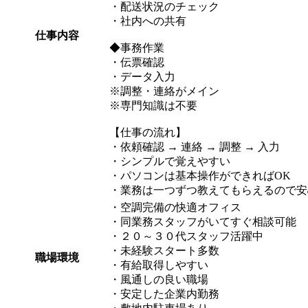
・配送状況のチェック
・社内への共有
仕事内容
◆事務作業
・伝票確認
・データ入力
※調整・連絡がメイン
※専門知識は不要
【仕事の流れ】
・依頼確認 → 連絡 → 調整 → 入力
・シンプルで覚えやすい
・パソコンは基本操作ができればOK
・業務は一つずつ教えてもらえるので安
・空調完備の快適オフィス
・同業務スタッフがいてすぐ相談可能
・２０～３０代スタッフ活躍中
・未経験スタート多数
職場環境
・有給取得しやすい
・風通しの良い職場
・安定した企業内勤務