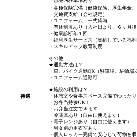
・敷地内駐車場あり
・各種保険完備（健康保険、厚生年金、
・交通費支給（会社規定）
・ユニフォーム 一式貸与
・有休制度あり（入社日より、６ヶ月後
・健康診断年１回
・福利厚生サービス（契約している福利
・スキルアップ教育制度
その他
★通勤方法は？
・車、バイク通勤OK（駐車場、駐輪場
・ユニフォーム通勤可
★施設の利用は？
・休憩室や食事スペース完備でゆったり
待遇
・お弁当持参OK！
・お弁当注文できます
・冷蔵庫あり（自由に使えます）
・電子レンジあり（自由に使えます）
・男女別の更衣室あり
・個人ロッカー完備で安心して荷物を収