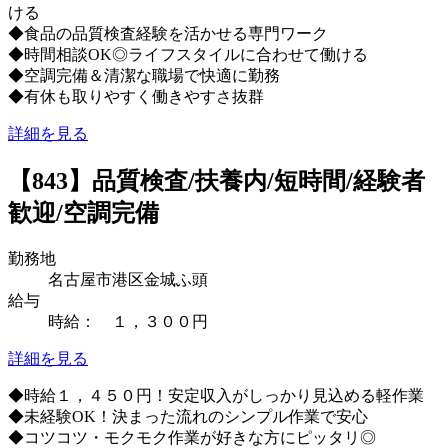
ける
◆食品の品質検査経験を活かせる専門ワーク
◆時間相談OK◎ライフスタイルに合わせて働ける
◆空調完備＆清潔な職場で快適に勤務
◆有休も取りやすく働きやすさ抜群
詳細を見る
【843】品質検査/扶養内/短時間/経験者
歓迎/空調完備
勤務地
名古屋市港区金城ふ頭
給与
時給： １，３００円
詳細を見る
◆時給１，４５０円！安定収入がしっかり見込める軽作業
◆未経験OK！決まった流れのシンプル作業で安心
◆コツコツ・モクモク作業が好きな方にピッタリ◎