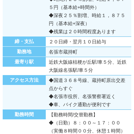
５円（基本給+時間外）
◆深夜２５％割増、時給１，８７５
円（基本給+深夜）
◆残業は２０時間程度あります
締・支払
２０日締・翌月１０日給与
勤務地
名張市蔵持町
最寄り駅
近鉄大阪線桔梗が丘駅/車５分、近鉄
大阪線名張駅/車５分
アクセス方法
◆国道３６８号線、蔵持町原出交差
点からすぐ
◆名張市役所、名張警察署近く
◆車、バイク通勤が便利です
勤務時間
【勤務時間/交替勤務】
◆（日勤）８：００～１７：００
（実働８時間００分、休憩１時間）