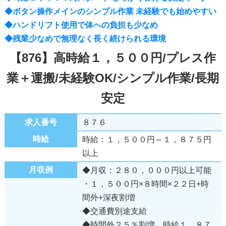
◆ボタン操作メインのシンプル作業 未経験でも始めやすい
◆ハンドリフト使用で体への負担も少なめ
◆残業少なめで無理なく長く続けられる環境
【876】高時給１，５００円/プレス作
業＋運搬/未経験OK/シンプル作業/長期
安定
求人番号
８７６
時給
時給：１，５００円～１，８７５円
以上
月収例
◆月収：２８０，０００円以上可能
・１，５００円×８時間×２２日+時
間外+深夜割増
◆交通費別途支給
◆時間外２５％割増、時給１，８７