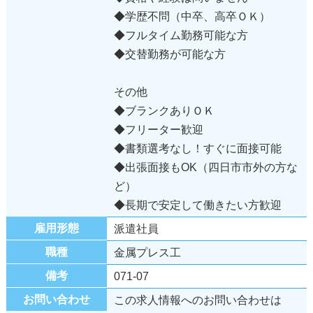
◆学歴不問（中卒、高卒ＯＫ）
◆フルタイム勤務可能な方
◆交替勤務が可能な方
その他
◆ブランクありＯＫ
◆フリーター歓迎
◆書類選考なし！すぐに面接可能
◆出張面接もOK（四日市市外の方な
ど）
◆長期で安定して働きたい方歓迎
雇用形態
派遣社員
職種
金属プレス工
備考
071-07
お問い合わせ
この求人情報へのお問い合わせは