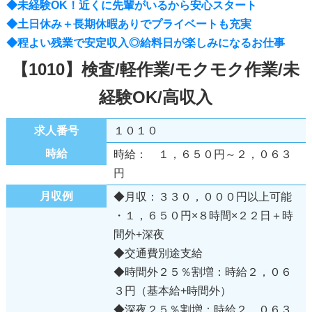
◆未経験OK！近くに先輩がいるから安心スタート
◆土日休み＋長期休暇ありでプライベートも充実
◆程よい残業で安定収入◎給料日が楽しみになるお仕事
【1010】検査/軽作業/モクモク作業/未
経験OK/高収入
求人番号
１０１０
時給
時給： １，６５０円～２，０６３
円
月収例
◆月収：３３０，０００円以上可能
・１，６５０円×８時間×２２日＋時
間外+深夜
◆交通費別途支給
◆時間外２５％割増：時給２，０６
３円（基本給+時間外）
◆深夜２５％割増：時給２，０６３