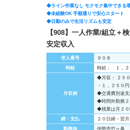
◆ライン作業なし モクモク集中できる
◆未経験OK 手順通りで安心スタート
◆日勤のみで生活リズムも安定
【908】一人作業/組立＋検
安定収入
求人番号
９０８
時給
時給： １，
◆月収： ２５
・１，２５０円
月収例
◆交通費別途支
◆時間外勤務２
◆残業は月２０
締・支払
２０日締・翌月
勤務地
伊勢市竹ヶ鼻