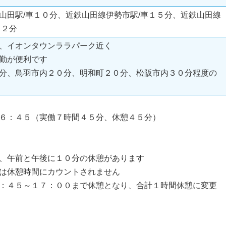
山田駅/車１０分、近鉄山田線伊勢市駅/車１５分、近鉄山田線
１２分
、イオンタウンララパーク近く
勤が便利です
分、鳥羽市内２０分、明和町２０分、松阪市内３０分程度の
６：４５（実働７時間４５分、休憩４５分）
、午前と午後に１０分の休憩があります
は休憩時間にカウントされません
：４５～１７：００まで休憩となり、合計１時間休憩に変更