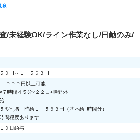
環境
査/未経験OK/ライン作業なし/日勤のみ/
２５０円～１，５６３円
０，０００円以上可能
×７時間４５分×２２日+時間外
給
５％割増：時給１，５６３円（基本給+時間外）
時間程度あります
１０日給与