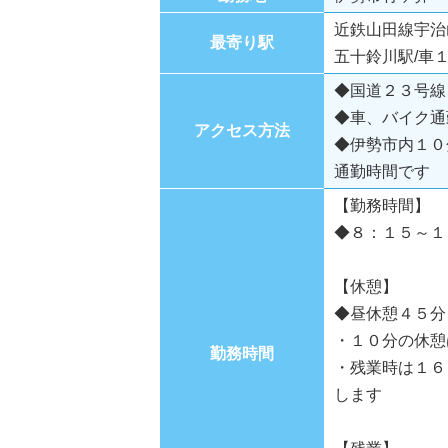
近鉄山田線宇治
最寄り駅
五十鈴川駅/車
◆国道２３号線
◆車、バイク通
アクセス方法
◆伊勢市内１０
通勤時間です
【勤務時間】
◆８：１５～１
【休憩】
◆昼休憩４５分
・１０分の休憩
勤務時間
・残業時は１６
します