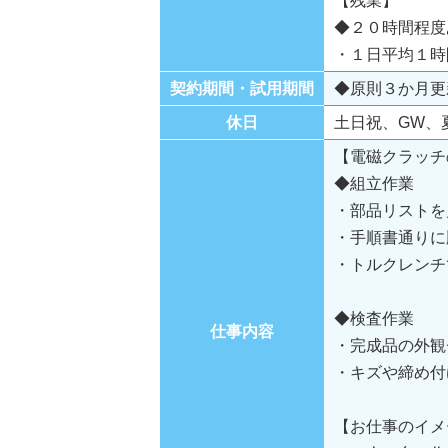
【残業】
◆２０時間程度
・１日平均１時
契約期間・試用期間
◆原則３か月更
休日
土日祝、GW、
【電磁クラッチ
◆組立作業
・部品リストを
・手順書通りに
・トルクレンチ
◆検査作業
仕事内容
・完成品の外観
・キズや締め付
【お仕事のイメ