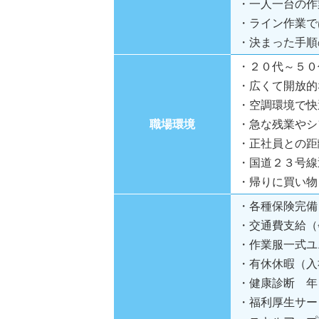
・一人一台の作
・ライン作業で
・決まった手順
・２０代～５０
・広くて開放的
・空調環境で快
職場環境
・急な残業やシ
・正社員との距
・国道２３号線
・帰りに買い物
・各種保険完備
・交通費支給（
・作業服一式ユ
・有休休暇（入
・健康診断 年
・福利厚生サー