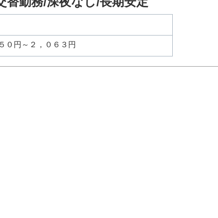
/交替勤務/深夜なし/長期安定
６５０円～２，０６３円