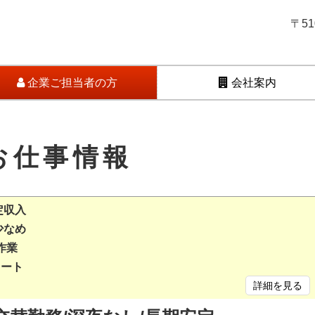
〒5
企業ご担当者の方
会社案内
お仕事情報
定収入
少なめ
作業
タート
詳細を見る