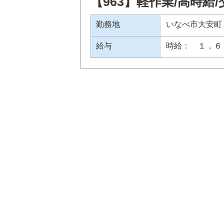
【963】軽作業/高時給
勤務地
いなべ市大安町
給与
時給： １，