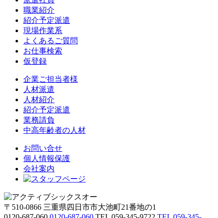
職業紹介
紹介予定派遣
現場作業系
よくあるご質問
お仕事検索
仮登録
企業ご担当者様
人材派遣
人材紹介
紹介予定派遣
業務請負
中高年齢者の人材
お問い合せ
個人情報保護
会社案内
〒510-0866 三重県四日市市大池町21番地の1
0120-687-060
0120-687-060
TEL 059-345-9722
TEL 059-345-