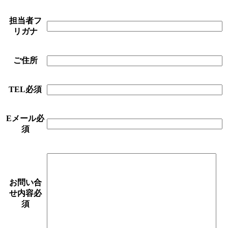
担当者フ
リガナ
ご住所
TEL
必須
Eメール
必
須
お問い合
せ内容
必
須